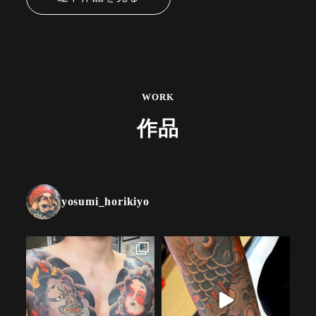
WORK
作品
yosumi_horikiyo