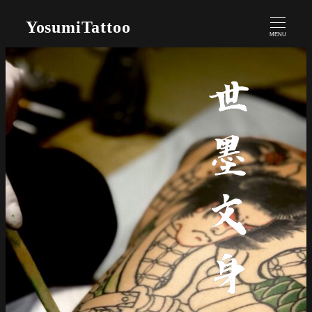
YosumiTattoo
MENU